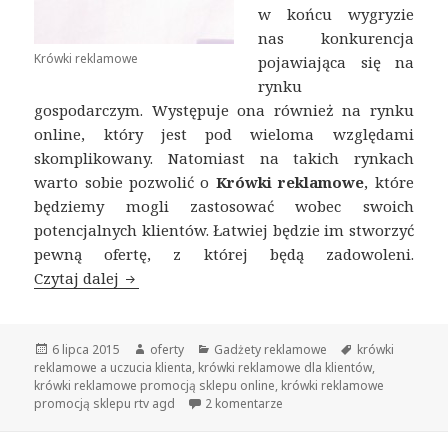
w końcu wygryzie
nas konkurencja
Krówki reklamowe
pojawiająca się na
rynku
gospodarczym. Występuje ona również na rynku
online, który jest pod wieloma względami
skomplikowany. Natomiast na takich rynkach
warto sobie pozwolić o
Krówki reklamowe
, które
będziemy mogli zastosować wobec swoich
potencjalnych klientów. Łatwiej będzie im stworzyć
pewną ofertę, z której będą zadowoleni.
Czytaj dalej
Krówki reklamowe promocją sklepu rtv i ag
Opublikowano
6 lipca 2015
Autor
oferty
Kategorie
Gadżety reklamowe
Tagi
krówki
reklamowe a uczucia klienta
,
krówki reklamowe dla klientów
,
krówki reklamowe promocją sklepu online
,
krówki reklamowe
promocją sklepu rtv agd
2 komentarze